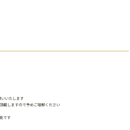
願いいたします
％頂戴しますので予めご理解ください
能です