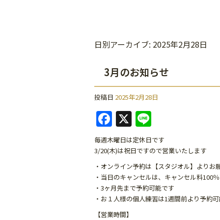
日別アーカイブ:
2025年2月28日
3月のお知らせ
投稿日
2025年2月28日
F
X
Li
a
n
毎週木曜日は定休日です
c
e
3/20(木)は祝日ですので営業いたします
e
・オンライン予約は【スタジオル】よりお
b
・当日のキャンセルは、キャンセル料100
・3ヶ月先まで予約可能です
o
・お１人様の個人練習は1週間前より予約可
o
【営業時間】