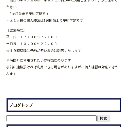
b
ださい
o
・3ヶ月先まで予約可能です
・お１人様の個人練習は1週間前より予約可能です
o
【営業時間】
k
平 日 １２：００～２２：００
土日祝 １０：００～２２：００
☆１９時以降に予約が無い場合は閉店いたします
※時間外に利用されたい方相談にのります
事前に連絡頂ければ利用できる場合がありますが、個人練習は対応できか
ねます
ブログトップ