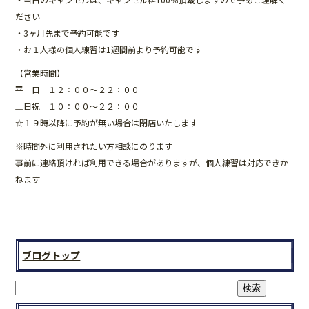
b
ださい
o
・3ヶ月先まで予約可能です
・お１人様の個人練習は1週間前より予約可能です
o
【営業時間】
k
平 日 １２：００～２２：００
土日祝 １０：００～２２：００
☆１９時以降に予約が無い場合は閉店いたします
※時間外に利用されたい方相談にのります
事前に連絡頂ければ利用できる場合がありますが、個人練習は対応できか
ねます
ブログトップ