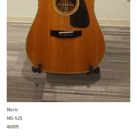
Moris
MD-525
400円