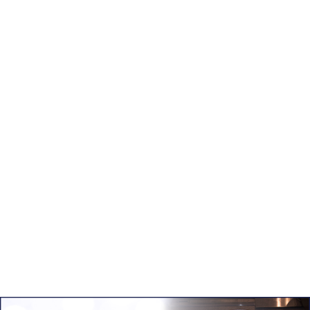
●CDプレイヤー（ポータブル）
●ステレオミニ変換アダプター
i-phone用
TYPE C用
●ギターシールド 3ｍ or 5m
●ストラップ（ギター・ベース用）
●プラグアダプター（ミニ→標準）
●スマホホルダー