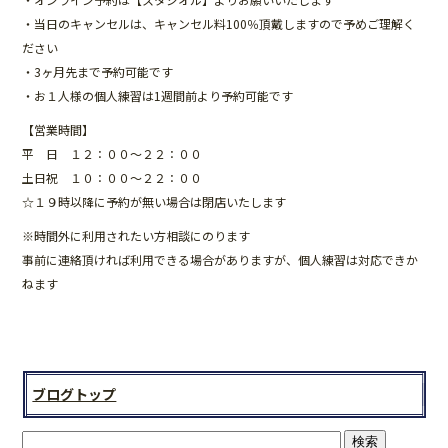
b
・当日のキャンセルは、キャンセル料100％頂戴しますので予めご理解く
o
ださい
・3ヶ月先まで予約可能です
o
・お１人様の個人練習は1週間前より予約可能です
k
【営業時間】
平 日 １２：００～２２：００
土日祝 １０：００～２２：００
☆１９時以降に予約が無い場合は閉店いたします
※時間外に利用されたい方相談にのります
事前に連絡頂ければ利用できる場合がありますが、個人練習は対応できか
ねます
ブログトップ