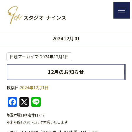
2024 12月 01
日別アーカイブ:
2024年12月1日
12月のお知らせ
投稿日
2024年12月1日
F
X
Li
a
n
毎週木曜日は定休日です
c
e
年末年始12/30～1/3は休業いたします
e
・オンライン予約は【スタジオル】よりお願いいたします