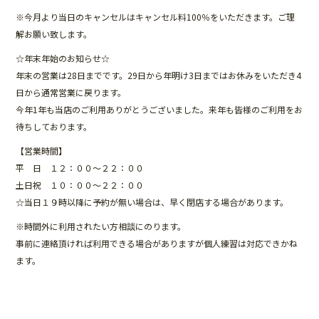
b
※今月より当日のキャンセルはキャンセル料100％をいただきます。ご理
o
解お願い致します。
o
☆年末年始のお知らせ☆
年末の営業は28日までです。29日から年明け3日まではお休みをいただき4
k
日から通常営業に戻ります。
今年1年も当店のご利用ありがとうございました。来年も皆様のご利用をお
待ちしております。
【営業時間】
平 日 １２：００～２２：００
土日祝 １０：００～２２：００
☆当日１９時以降に予約が無い場合は、早く閉店する場合があります。
※時間外に利用されたい方相談にのります。
事前に連絡頂ければ利用できる場合がありますが個人練習は対応できかね
ます。