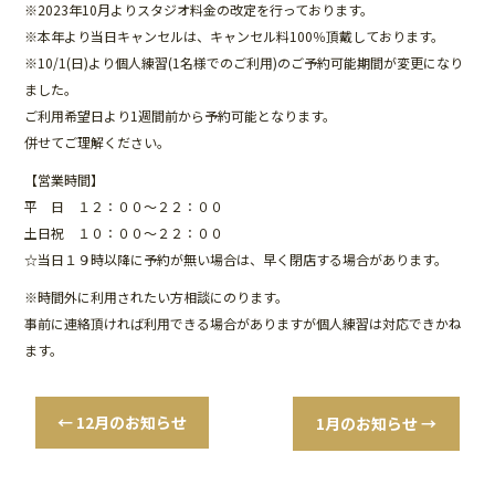
o
※2023年10月よりスタジオ料金の改定を行っております。
※本年より当日キャンセルは、キャンセル料100％頂戴しております。
o
※10/1(日)より個人練習(1名様でのご利用)のご予約可能期間が変更になり
k
ました。
ご利用希望日より1週間前から予約可能となります。
併せてご理解ください。
【営業時間】
平 日 １２：００～２２：００
土日祝 １０：００～２２：００
☆当日１９時以降に予約が無い場合は、早く閉店する場合があります。
※時間外に利用されたい方相談にのります。
事前に連絡頂ければ利用できる場合がありますが個人練習は対応できかね
ます。
←
12月のお知らせ
1月のお知らせ
→