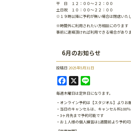
o
平 日 １２：００～２２：００
k
土日祝 １０：００～２２：００
☆１９時以降に予約が無い場合は閉店いた
※時間外に利用されたい方相談にのります
事前に連絡頂ければ利用できる場合があり
6月のお知らせ
投稿日
2025年5月31日
F
X
Li
a
n
毎週木曜日は定休日になります。
c
e
・オンライン予約は【スタジオル】よりお
e
・当日のキャンセルは、キャンセル料100
b
・3ヶ月先まで予約可能です
・お１人様の個人練習は1週間前より予約可
o