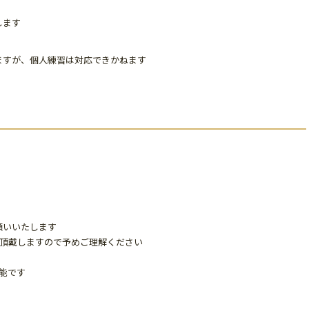
します
ますが、個人練習は対応できかねます
願いいたします
％頂戴しますので予めご理解ください
能です