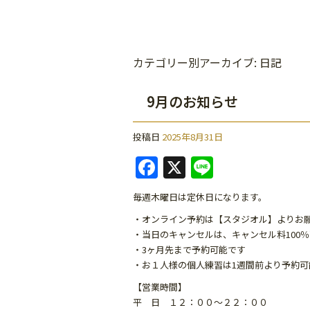
カテゴリー別アーカイブ:
日記
9月のお知らせ
投稿日
2025年8月31日
F
X
Li
a
n
毎週木曜日は定休日になります。
c
e
・オンライン予約は【スタジオル】よりお
e
・当日のキャンセルは、キャンセル料100
b
・3ヶ月先まで予約可能です
・お１人様の個人練習は1週間前より予約可
o
【営業時間】
o
平 日 １２：００～２２：００