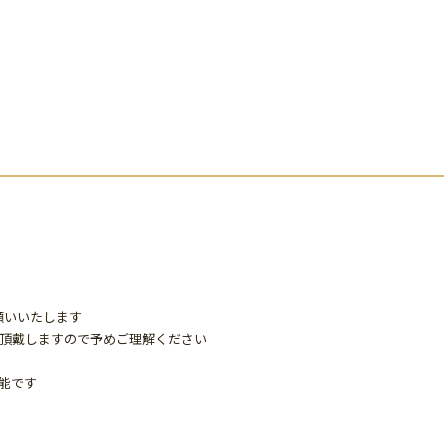
願いいたします
％頂戴しますので予めご理解ください
能です