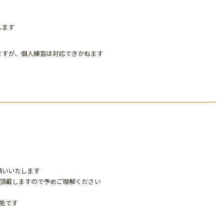
します
ますが、個人練習は対応できかねます
願いいたします
％頂戴しますので予めご理解ください
能です