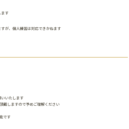
します
ますが、個人練習は対応できかねます
願いいたします
％頂戴しますので予めご理解ください
能です