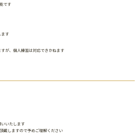
能です
します
ますが、個人練習は対応できかねます
願いいたします
％頂戴しますので予めご理解ください