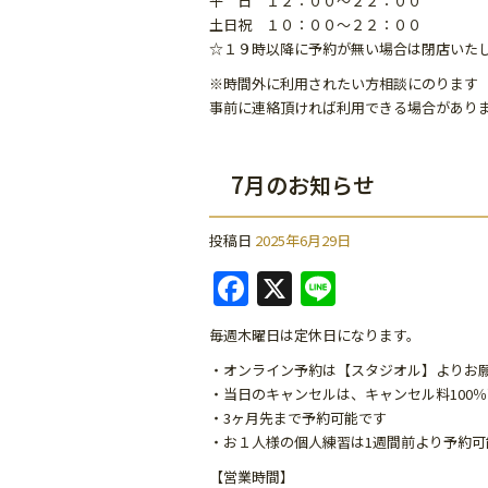
平 日 １２：００～２２：００
k
土日祝 １０：００～２２：００
☆１９時以降に予約が無い場合は閉店いた
※時間外に利用されたい方相談にのります
事前に連絡頂ければ利用できる場合があり
7月のお知らせ
投稿日
2025年6月29日
F
X
Li
a
n
毎週木曜日は定休日になります。
c
e
・オンライン予約は【スタジオル】よりお
e
・当日のキャンセルは、キャンセル料100
b
・3ヶ月先まで予約可能です
・お１人様の個人練習は1週間前より予約可
o
【営業時間】