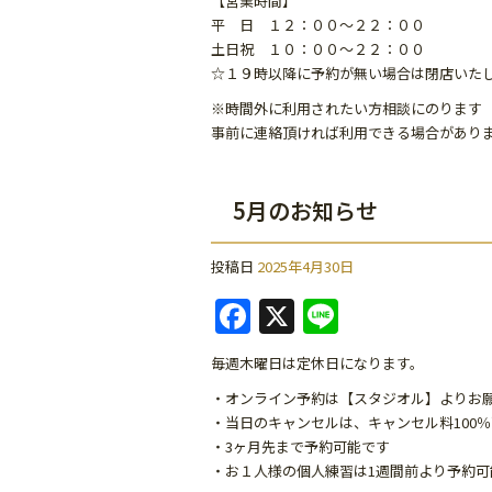
【営業時間】
o
平 日 １２：００～２２：００
k
土日祝 １０：００～２２：００
☆１９時以降に予約が無い場合は閉店いた
※時間外に利用されたい方相談にのります
事前に連絡頂ければ利用できる場合があり
5月のお知らせ
投稿日
2025年4月30日
F
X
Li
a
n
毎週木曜日は定休日になります。
c
e
・オンライン予約は【スタジオル】よりお
e
・当日のキャンセルは、キャンセル料100
b
・3ヶ月先まで予約可能です
・お１人様の個人練習は1週間前より予約可
o