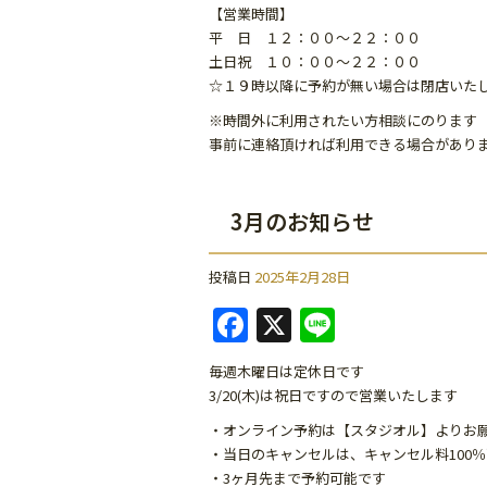
【営業時間】
o
平 日 １２：００～２２：００
k
土日祝 １０：００～２２：００
☆１９時以降に予約が無い場合は閉店いた
※時間外に利用されたい方相談にのります
事前に連絡頂ければ利用できる場合があり
3月のお知らせ
投稿日
2025年2月28日
F
X
Li
a
n
毎週木曜日は定休日です
c
e
3/20(木)は祝日ですので営業いたします
e
・オンライン予約は【スタジオル】よりお
b
・当日のキャンセルは、キャンセル料100
・3ヶ月先まで予約可能です