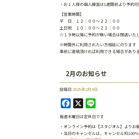
o
・お１人様の個人練習は1週間前より予約可
o
【営業時間】
k
平 日 １２：００～２２：００
土日祝 １０：００～２２：００
☆１９時以降に予約が無い場合は閉店いた
※時間外に利用されたい方相談にのります
事前に連絡頂ければ利用できる場合があり
2月のお知らせ
投稿日
2025年2月4日
F
X
Li
a
n
毎週木曜日は定休日です
c
e
・オンライン予約は【スタジオル】よりお
e
・当日のキャンセルは、キャンセル料100