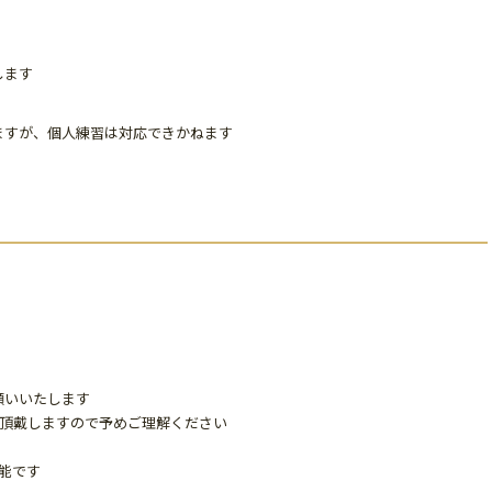
します
ますが、個人練習は対応できかねます
願いいたします
％頂戴しますので予めご理解ください
能です