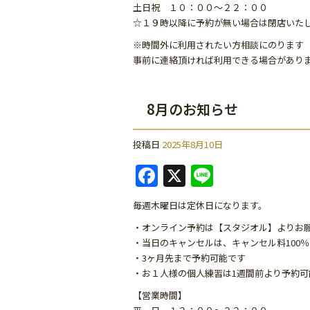
k
土日祝 １０：００～２２：００
☆１９時以降に予約が無い場合は閉店いた
※時間外に利用されたい方相談にのります
事前に連絡頂ければ利用できる場合があり
8月のお知らせ
投稿日
2025年8月10日
F
X
Li
a
n
毎週木曜日は定休日になります。
c
e
・オンライン予約は【スタジオル】よりお
e
・当日のキャンセルは、キャンセル料100
b
・3ヶ月先まで予約可能です
・お１人様の個人練習は1週間前より予約可
o
【営業時間】
o